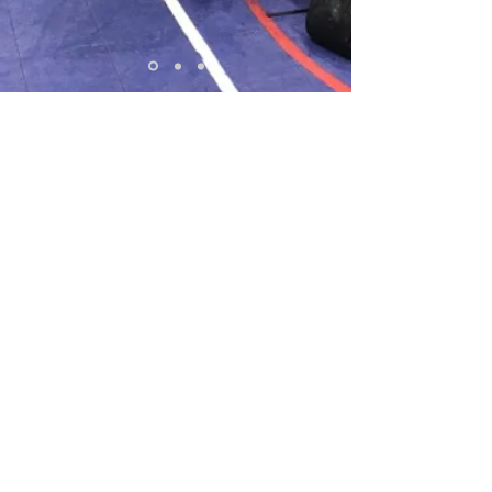
¡Patrocine a un estudiante hoy y cambie
una vida mañana!
Join our mailing list
Never miss an update
Subscribe Now